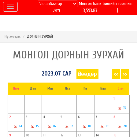
Монгол банк
Билгийн тооллын
|
3,593.83
28°C
Нүүр хуудас
ДОРНЫН ЗУРХАЙ
МОНГОЛ ДОРНЫН ЗУРХАЙ
2023.07 САР
Өнөөдөр
<<
>>
Ням
Дав
Мяг
Лха
Пүр
Баа
Бям
1
13
2
3
4
5
6
7
8
14
15
16
17
18
19
20
9
10
11
12
13
14
15