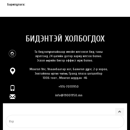
Барилдлага:
БИДЭНТЭЙ ХОЛБОГДОХ
Та бидэнлүү онлайнаар имэйл илгээвэл бид таны
хүсэлтэнд 24 цагийн дотор хариу илгээх болно.
Эсвэл өөрийн биеэр оффист ирж болно.
Монгол Улс, Улаанбаатар хот, Баянгол дүүрэг, 2-р хороо,
Энхтайвны өргөн чөлөө, Гранд плаза цогцолбор
1006 тоот , Монгол шуудан -46
+976-70111950
info@19001950.mn