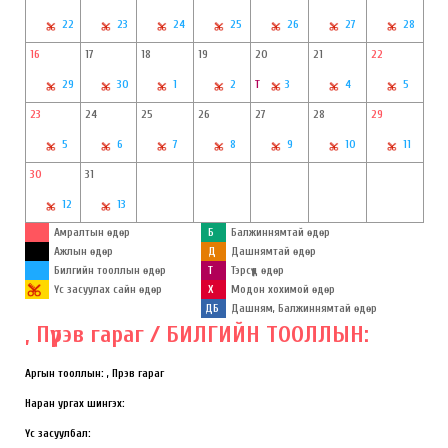
22
23
24
25
26
27
28
16
17
18
19
20
21
22
29
30
1
2
Т
3
4
5
23
24
25
26
27
28
29
5
6
7
8
9
10
11
30
31
12
13
Амралтын өдөр
Б
Балжиннямтай өдөр
Ажлын өдөр
Д
Дашнямтай өдөр
Билгийн тооллын өдөр
Т
Тэрсүүд өдөр
Үс засуулах сайн өдөр
Х
Модон хохимой өдөр
ДБ
Дашням, Балжиннямтай өдөр
, Пүрэв гараг / БИЛГИЙН ТООЛЛЫН:
Аргын тооллын: , Пүрэв гараг
Наран ургах шингэх:
Үс засуулбал: