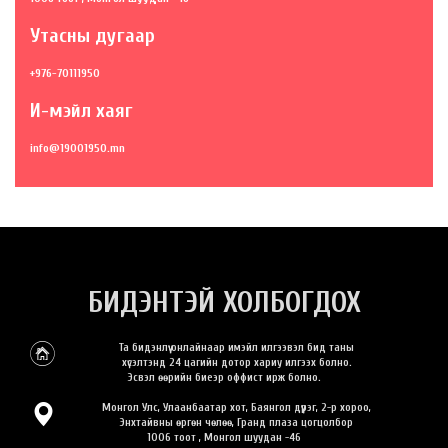
Утасны дугаар
+976-70111950
И-мэйл хаяг
info@19001950.mn
БИДЭНТЭЙ ХОЛБОГДОХ
Та бидэнлүү онлайнаар имэйл илгээвэл бид таны
хүсэлтэнд 24 цагийн дотор хариу илгээх болно.
Эсвэл өөрийн биеэр оффист ирж болно.
Монгол Улс, Улаанбаатар хот, Баянгол дүүрэг, 2-р хороо,
Энхтайвны өргөн чөлөө, Гранд плаза цогцолбор
1006 тоот , Монгол шуудан -46