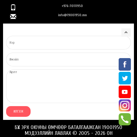
+976-70111950
info@19001950.mn
БҮХ ЭРХ ОЮУНЫ ӨМЧӨӨР БАТАЛГААЖСАН 19001950
МЭДЭЭЛЛИЙН ЛАВЛАХ © 2005 - 2026 ОН