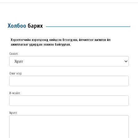
Холбоо
барих
Хэрэглэгчийн хэрэгцээнд нийцсэн бүтээгдэхүүн, үйлчилгээг хөгжүүлэх үйл
ажиллагааг удирдан зохион байгуулах.
Санал:
Овог нэр:
И-мэйл:
Хүсэлт: