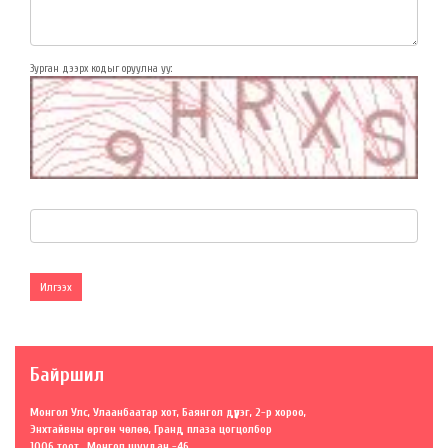
Зурган дээрх кодыг оруулна уу:
Илгээх
Байршил
Монгол Улс, Улаанбаатар хот, Баянгол дүүрэг, 2-р хороо,
Энхтайвны өргөн чөлөө, Гранд плаза цогцолбор
1006 тоот , Монгол шуудан -46